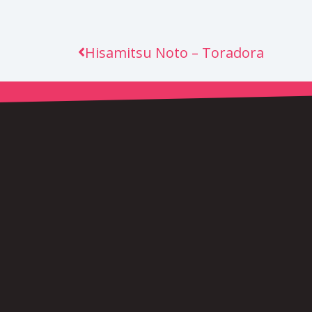
Prev
Hisamitsu Noto – Toradora