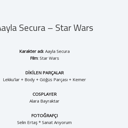
Aayla Secura – Star Wars
Karakter adı
: Aayla Secura
Film
: Star Wars
DİKİLEN PARÇALAR
Lekku’lar + Body + Göğüs Parçası + Kemer
COSPLAYER
Alara Bayraktar
FOTOĞRAFÇI
Selin Ertaş * Sanat Arıyorum