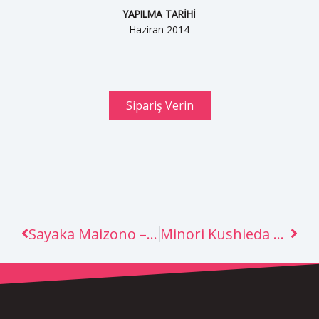
YAPILMA TARİHİ
Haziran 2014
Sipariş Verin
Prev
Nex
Sayaka Maizono – Danganronpa
Minori Kushieda – Toradora