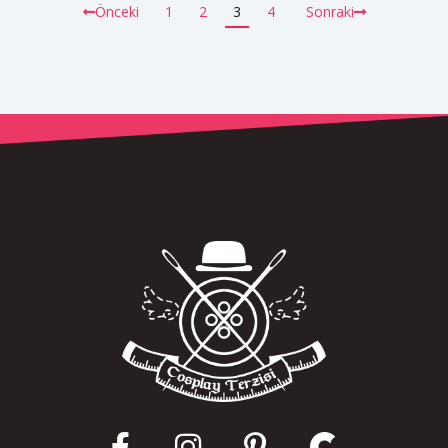
Önceki
1
2
3
4
Sonraki