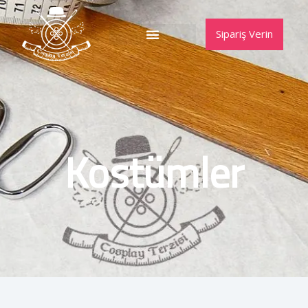
Skip
to
Sipariş Verin
content
Kostümler